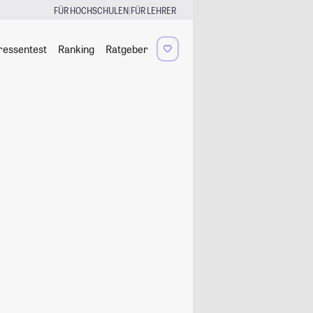
|
FÜR HOCHSCHULEN
FÜR LEHRER
ressentest
Ranking
Ratgeber