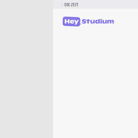
Zum
DIE ZEIT
Inhalt
springen