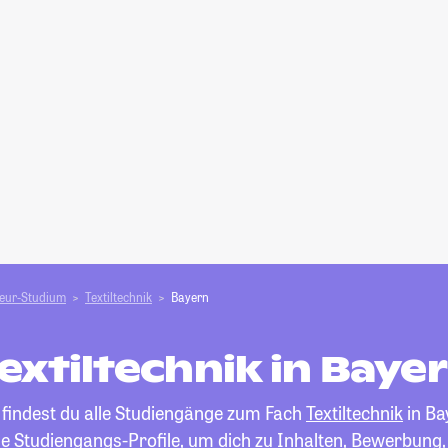
ieur-Studium
Textiltechnik
Bayern
extiltechnik in Baye
 findest du alle Studiengänge zum Fach
Textiltechnik
in Ba
die Studiengangs-Profile, um dich zu Inhalten, Bewerbung