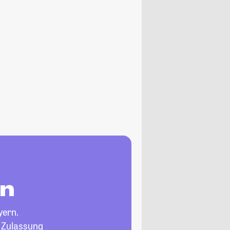
rn
yern.
, Zulassung