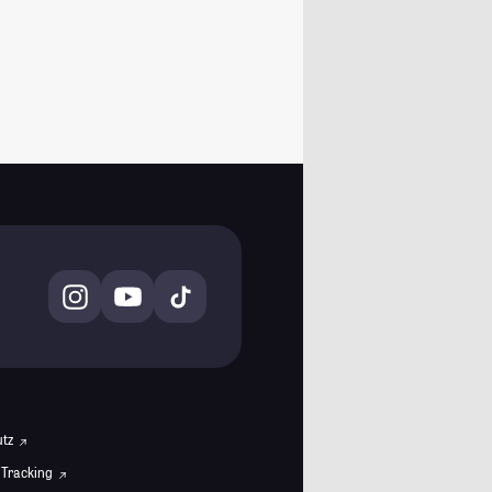
utz
 Tracking