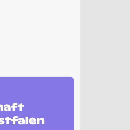
haft
stfalen