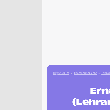
HeyStudium
Themenübersicht
Lehram
Ern
(Lehra