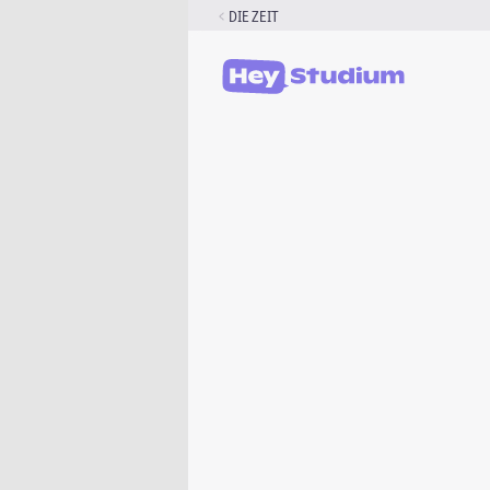
Zum
DIE ZEIT
Inhalt
springen