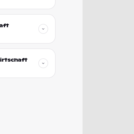
aft
irtschaft