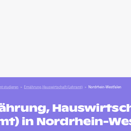
t studieren
Ernährung, Hauswirtschaft (Lehramt)
Nordrhein-Westfalen
ährung, Hauswirtsc
mt) in Nordrhein-We