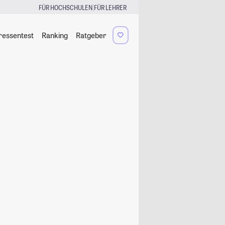
|
FÜR HOCHSCHULEN
FÜR LEHRER
ressentest
Ranking
Ratgeber