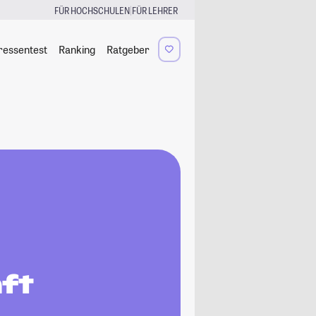
|
FÜR HOCHSCHULEN
FÜR LEHRER
ressentest
Ranking
Ratgeber
ft