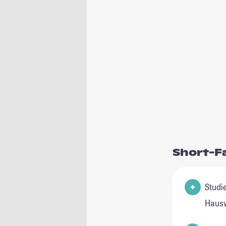
Short-F
Studienfel
Hausw