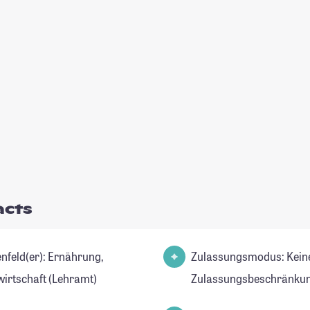
acts
d(er): Ernährung,
Zulassungsmodus: Kein
irtschaft (Lehramt)
Zulassungsbeschränkun