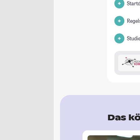
Start
Regel
Studi
Das kö