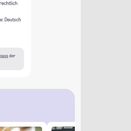
rechtlich
e: Deutsch
pass
der