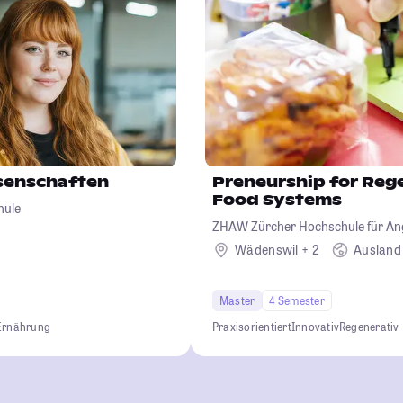
senschaften
Preneurship for Reg
Food Systems
hule
ZHAW Zürcher Hochschule für A
Wissenschaften
Wädenswil + 2
Ausland
Master
4 Semester
Ernährung
Praxisorientiert
Innovativ
Regenerativ