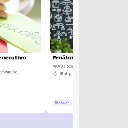
enerative
Ernährungswissenschaft
AKAD Hochschule Stuttgart - staatlich an
ngewandte
Stuttgart
Remote
Bachelor
6 Semester