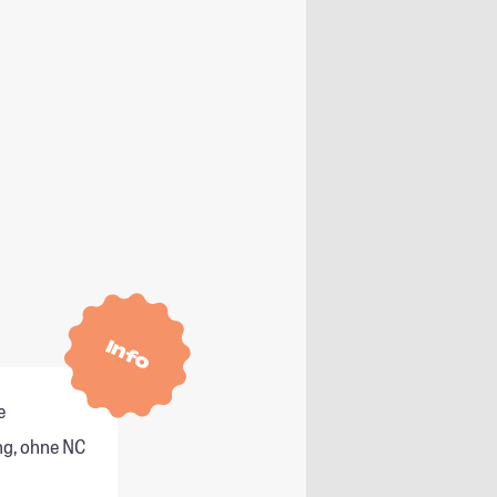
Info
e
g, ohne NC