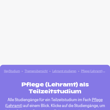
HeyStudium
Themenübersicht
Lehramt studieren
Pflege (Lehramt)
Te
Pflege (Lehramt) als
Teilzeitstudium
Alle Studiengänge für ein Teilzeitstudium im Fach
Pflege
(Lehramt)
auf einem Blick. Klicke auf die Studiengänge, um