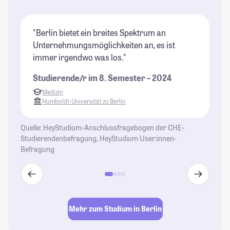
"Berlin bietet ein breites Spektrum an
"B
Unternehmungsmöglichkeiten an, es ist
ri
immer irgendwo was los."
Un
di
Studierende/r im 8. Semester – 2024
wi
Medizin
be
Humboldt-Universität zu Berlin
ga
al
Quelle: HeyStudium-Anschlussfragebogen der CHE-
Un
Studierendenbefragung, HeyStudium User:innen-
St
Befragung
se
En
Gl
Le
Mehr zum Studium in Berlin
St