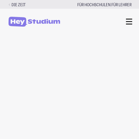
Zum
|
DIE ZEIT
FÜR HOCHSCHULEN
FÜR LEHRER
Inhalt
springen