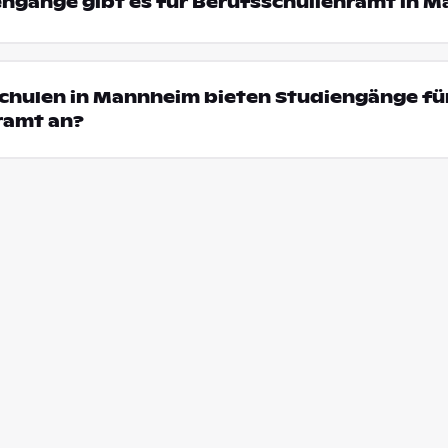
engänge gibt es für Berufsschullehramt in 
schulen in Mannheim bieten Studiengänge fü
ramt an?