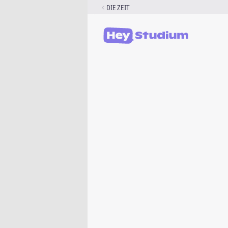
Zum
DIE ZEIT
Inhalt
springen