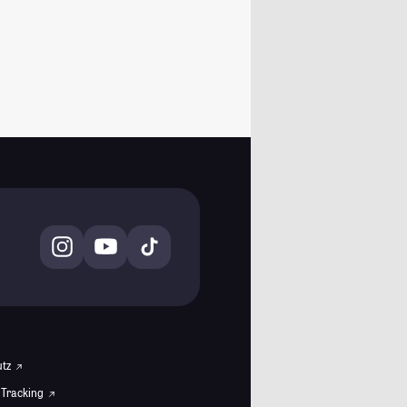
utz
 Tracking