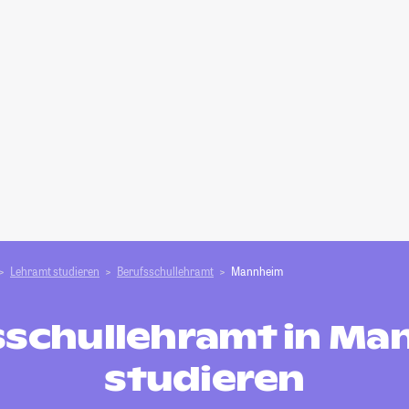
Lehramt studieren
Berufsschullehramt
Mannheim
sschullehramt in Ma
studieren