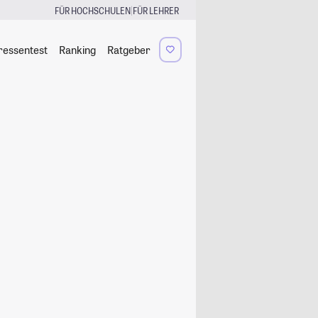
|
FÜR HOCHSCHULEN
FÜR LEHRER
ressentest
Ranking
Ratgeber