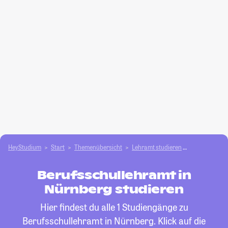
HeyStudium
Start
Themenübersicht
Lehramt studieren
Berufsschull
Berufsschullehramt in
Nürnberg studieren
Hier findest du alle 1 Studiengänge zu
Berufsschullehramt in Nürnberg. Klick auf die