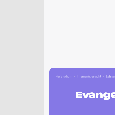
HeyStudium
Themenübersicht
Lehram
Evange