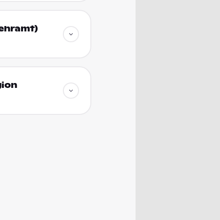
Lehramt)
gion