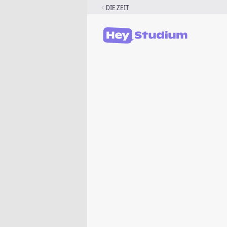
Zum
DIE ZEIT
Inhalt
springen