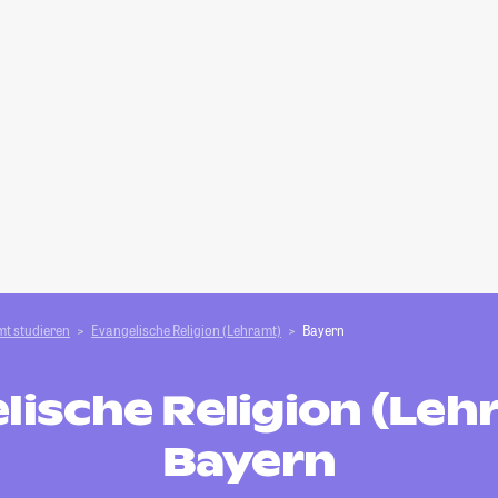
t studieren
Evangelische Religion (Lehramt)
Bayern
lische Religion (Lehr
Bayern