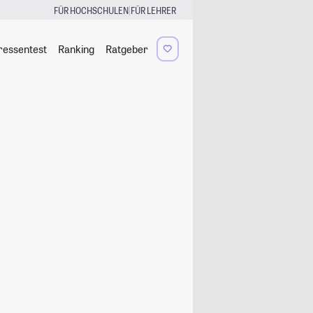
|
FÜR HOCHSCHULEN
FÜR LEHRER
ressentest
Ranking
Ratgeber