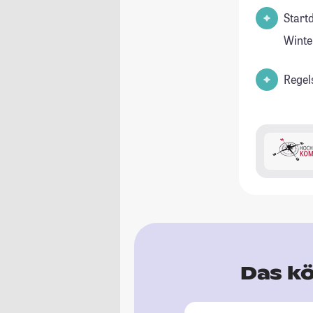
Start
Winte
Regel
Das kö