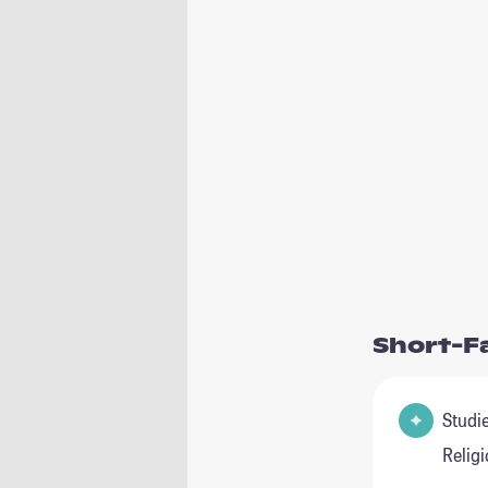
Short-F
Studienfel
Relig