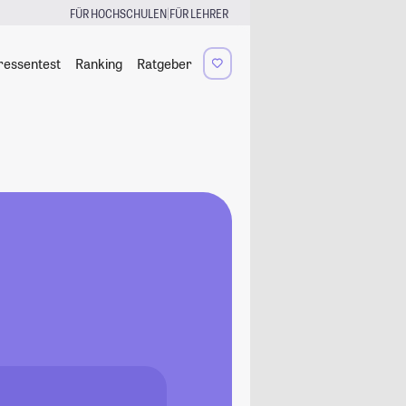
|
FÜR HOCHSCHULEN
FÜR LEHRER
ressentest
Ranking
Ratgeber