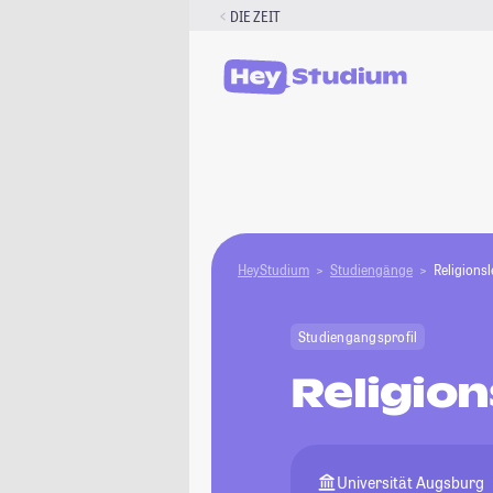
Zum
DIE ZEIT
Inhalt
springen
HeyStudium
Studiengänge
Religionsl
Studiengangsprofil
Religion
Universität Augsburg