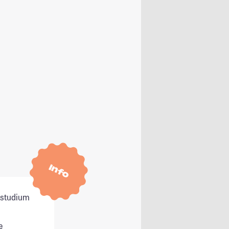
Info
itstudium
e