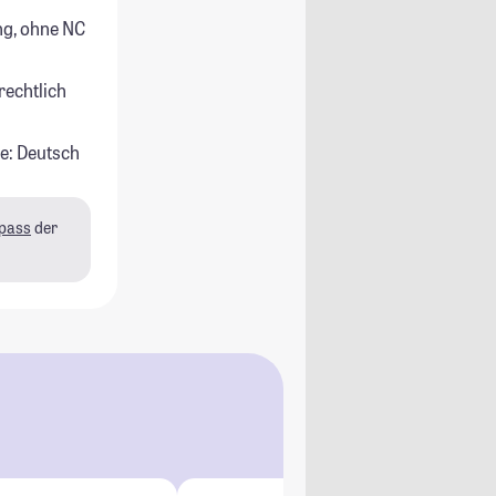
g, ohne NC
rechtlich
e: Deutsch
pass
der