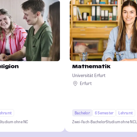
ligion
Mathematik
Universität Erfurt
Erfurt
ehramt
Bachelor
6 Semester
Lehramt
Studium ohne NC
Zwei-Fach-Bachelor
Studium ohne NC