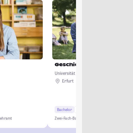
Geschichtswissenschaft
Universität Erfurt
Erfurt
Bachelor
6 Semester
Lehramt
Lehramt
Zwei-Fach-Bachelor
Studium ohne NC
Lehramt