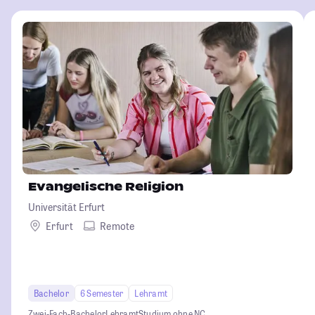
Evangelische Religion
Universität Erfurt
Erfurt
Remote
Bachelor
6 Semester
Lehramt
Zwei-Fach-Bachelor
Lehramt
Studium ohne NC