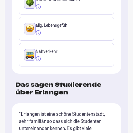
allg. Lebensgefühl
Nahverkehr
Das sagen Studierende
über Erlangen
"Erlangen ist eine schöne Studentenstadt,
"I
sehr familiär so dass sich die Studenten
Le
untereinander kennen. Es gibt viele
ab