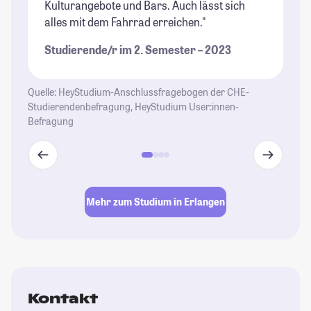
Kulturangebote und Bars. Auch lässt sich
Sc
alles mit dem Fahrrad erreichen."
en
Studierende/r im 2. Semester – 2023
St
Quelle: HeyStudium-Anschlussfragebogen der CHE-
Studierendenbefragung, HeyStudium User:innen-
Befragung
Mehr zum Studium in Erlangen
Kontakt