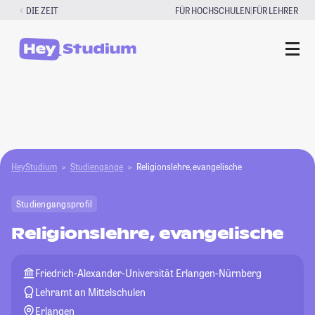
Zum
|
DIE ZEIT
FÜR HOCHSCHULEN
FÜR LEHRER
Inhalt
springen
HeyStudium
Studiengänge
Religionslehre, evangelische
Studiengangsprofil
Religionslehre, evangelische
Friedrich-Alexander-Universität Erlangen-Nürnberg
Lehramt an Mittelschulen
Erlangen