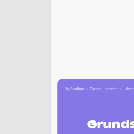
HeyStudium
Themenübersicht
Lehram
Grunds