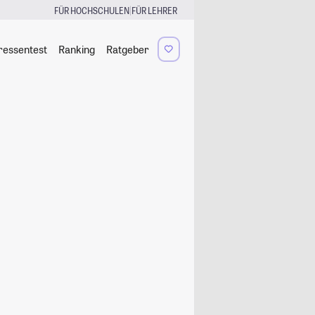
|
FÜR HOCHSCHULEN
FÜR LEHRER
ressentest
Ranking
Ratgeber