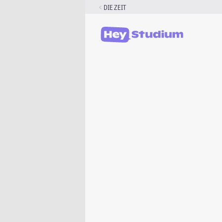
Zum
DIE ZEIT
Inhalt
springen