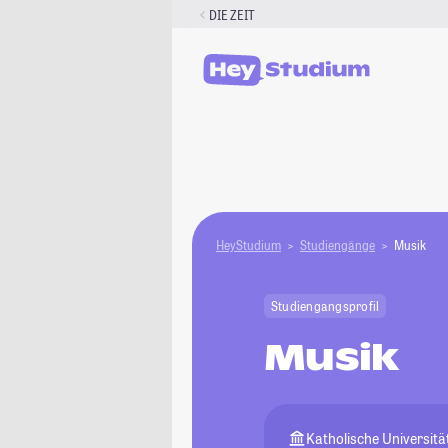
Zum
DIE ZEIT
Inhalt
springen
HeyStudium
Studiengänge
Musik
Studiengangsprofil
Musik
Katholische Universität