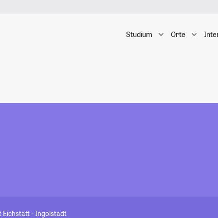
Studium
Orte
Inte
 Eichstätt - Ingolstadt