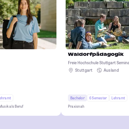
Waldorfpädagogik
Freie Hochschule Stuttgart Semina
Waldorfpädagogik
Stuttgart
Ausland
ehramt
Bachelor
6 Semester
Lehramt
Musik als Beruf
Praxisnah