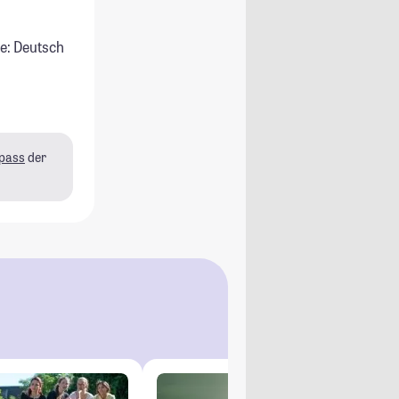
e: Deutsch
pass
der