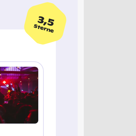
3,5
Sterne