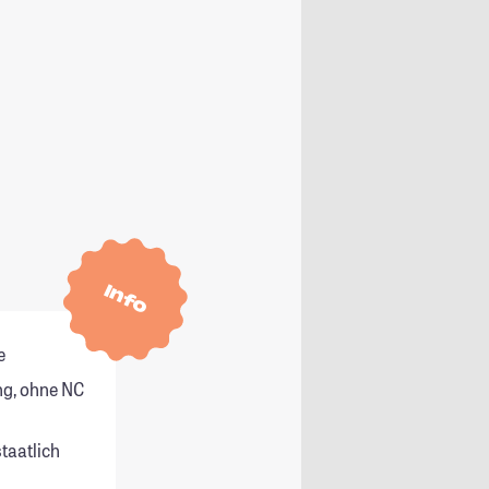
Info
e
g, ohne NC
staatlich