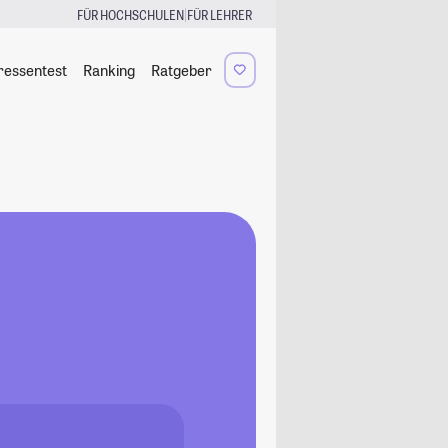
|
FÜR HOCHSCHULEN
FÜR LEHRER
ressentest
Ranking
Ratgeber