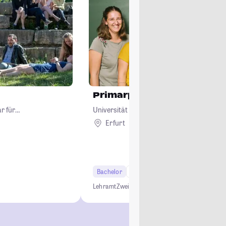
Primarpädagogik
r für
Universität Erfurt
Erfurt
Bachelor
6 Semester
Lehramt
Lehramt
Zwei-Fach-Bachelor
Grundschule