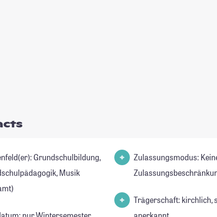
acts
r): Grundschulbildung,
Zulassungsmodus: Kein
schulpädagogik, Musik
Zulassungsbeschränkun
amt)
Trägerschaft: kirchlich, 
datum: nur Wintersemester
anerkannt