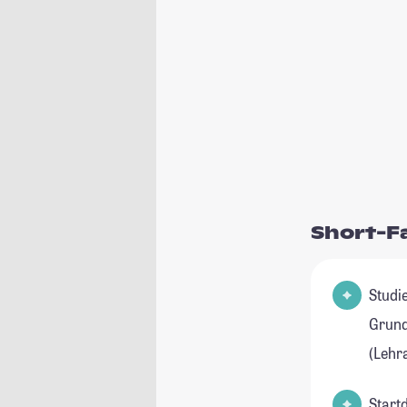
Short-F
Studienfeld(e
Grund
(Lehr
Start