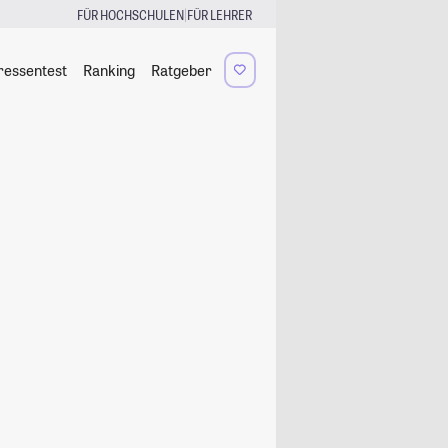
|
FÜR HOCHSCHULEN
FÜR LEHRER
ressentest
Ranking
Ratgeber