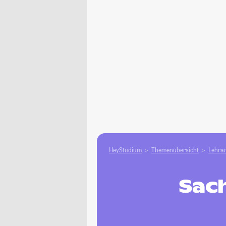
HeyStudium
Themenübersicht
Lehram
Sach