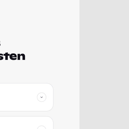
s
sten