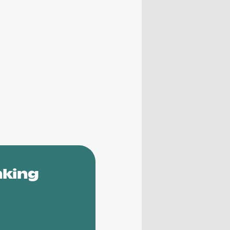
nking