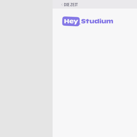
Zum
DIE ZEIT
Inhalt
springen