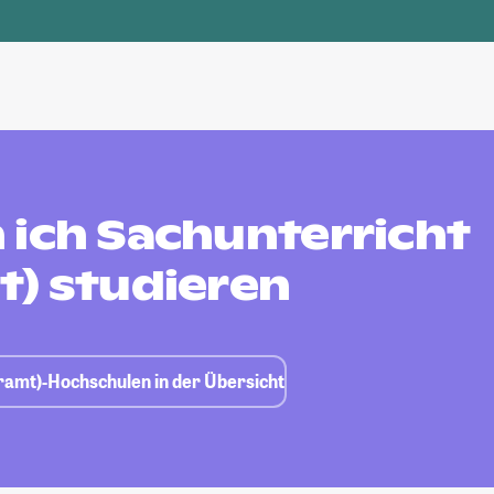
 ich Sachunterricht
t) studieren
hramt)-Hochschulen in der Übersicht