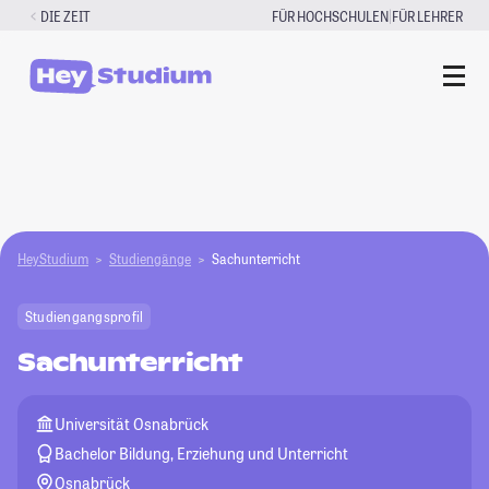
Zum
|
DIE ZEIT
FÜR HOCHSCHULEN
FÜR LEHRER
Inhalt
springen
HeyStudium
Studiengänge
Sachunterricht
Studiengangsprofil
Sachunterricht
Universität Osnabrück
Bachelor Bildung, Erziehung und Unterricht
Osnabrück