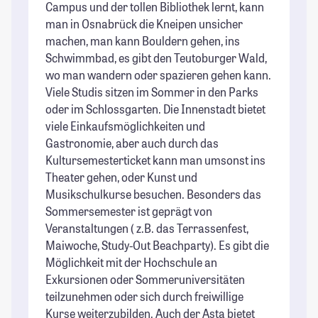
Campus und der tollen Bibliothek lernt, kann
St
man in Osnabrück die Kneipen unsicher
St
machen, man kann Bouldern gehen, ins
k
Schwimmbad, es gibt den Teutoburger Wald,
Wo
wo man wandern oder spazieren gehen kann.
St
Viele Studis sitzen im Sommer in den Parks
oder im Schlossgarten. Die Innenstadt bietet
viele Einkaufsmöglichkeiten und
Gastronomie, aber auch durch das
Kultursemesterticket kann man umsonst ins
Theater gehen, oder Kunst und
Musikschulkurse besuchen. Besonders das
Sommersemester ist geprägt von
Veranstaltungen ( z.B. das Terrassenfest,
Maiwoche, Study-Out Beachparty). Es gibt die
Möglichkeit mit der Hochschule an
Exkursionen oder Sommeruniversitäten
teilzunehmen oder sich durch freiwillige
Kurse weiterzubilden. Auch der Asta bietet