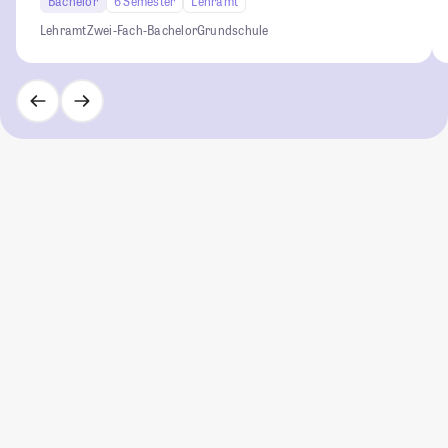
Bachelor
6 Semester
Lehramt
Lehramt
Zwei-Fach-Bachelor
Grundschule