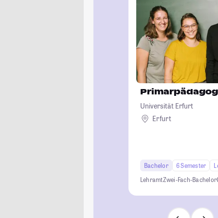
Primarpädagog
Universität Erfurt
Erfurt
Bachelor
6 Semester
L
Lehramt
Zwei-Fach-Bachelor