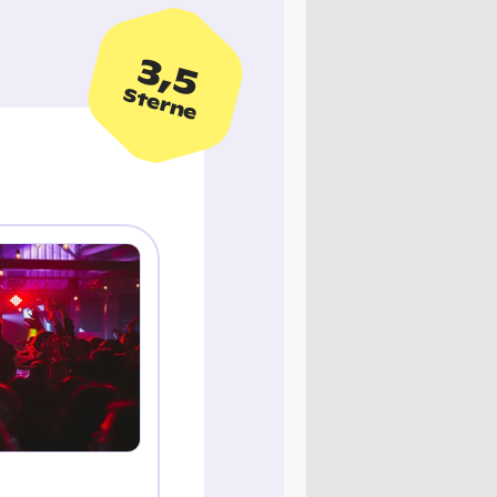
3,5
Sterne