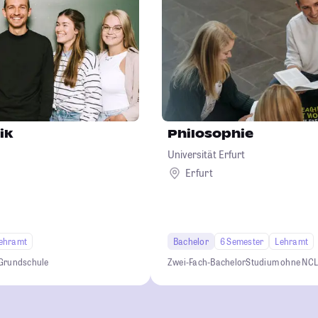
ik
Philosophie
Universität Erfurt
Erfurt
ehramt
Bachelor
6 Semester
Lehramt
Grundschule
Zwei-Fach-Bachelor
Studium ohne NC