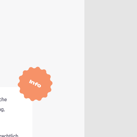
Info
che
g,
rechtlich