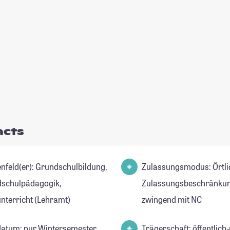
acts
r): Grundschulbildung,
Zulassungsmodus: Örtli
schulpädagogik,
Zulassungsbeschränkun
nterricht (Lehramt)
zwingend mit NC
datum: nur Wintersemester
Trägerschaft: öffentlich-