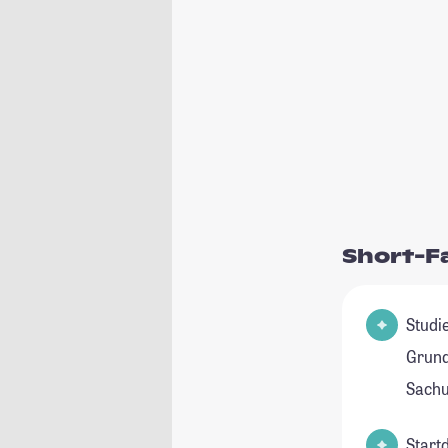
Short-F
Studienfeld(e
Grund
Sachu
Start