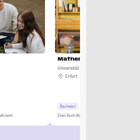
Mathematik
Universität Erfurt
Erfurt
Bachelor
6 Semester
Lehramt
Lehramt
Zwei-Fach-Bachelor
Studium ohne NC
Lehramt