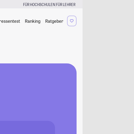
|
FÜR HOCHSCHULEN
FÜR LEHRER
ressentest
Ranking
Ratgeber