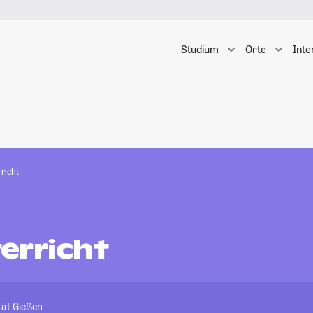
Studium
Orte
Inte
richt
erricht
tät Gießen