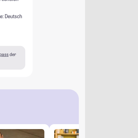
e: Deutsch
pass
der