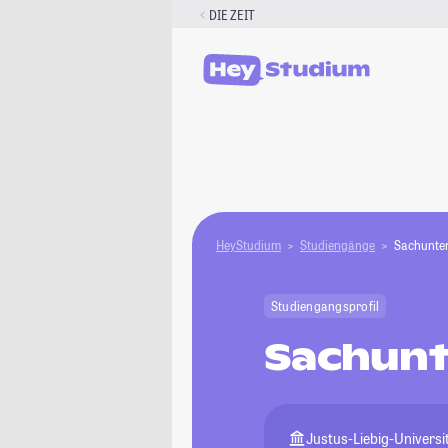
Zum
DIE ZEIT
Inhalt
springen
HeyStudium
Studiengänge
Sachunter
Studiengangsprofil
Sachunt
Justus-Liebig-Universi