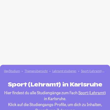
HeyStudium
Themenübersicht
Lehramt studieren
Sport (Lehramt)
Ka
Sport (Lehramt) in Karlsruhe
Hier findest du alle Studiengänge zum Fach
Sport (Lehramt)
in Karlsruhe.
Klick auf die Studiengangs-Profile, um dich zu Inhalten,