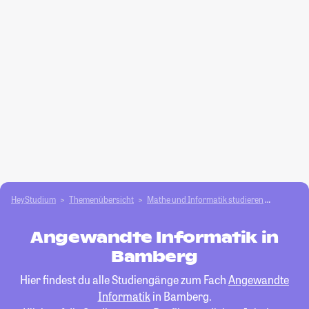
HeyStudium
Themenübersicht
Mathe und Informatik studieren
Angewan
Angewandte Informatik in
Bamberg
Hier findest du alle Studiengänge zum Fach
Angewandte
Informatik
in Bamberg.