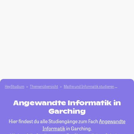
HeyStudium
Themenübersicht
Mathe und Informatik studieren
Angewan
Angewandte Informatik in
Garching
Hier findest du alle Studiengänge zum Fach
Angewandte
Informatik
in Garching.