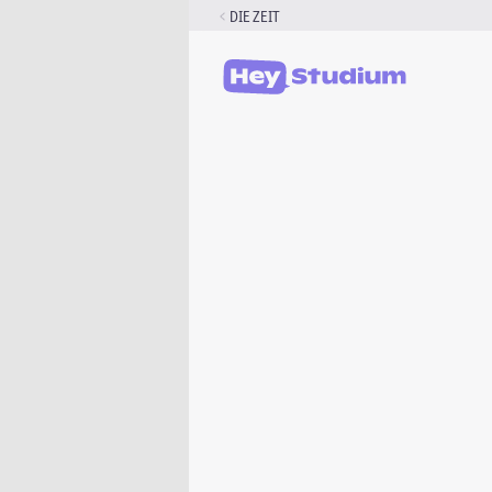
Zum
DIE ZEIT
Inhalt
springen