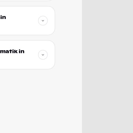
in
matik in