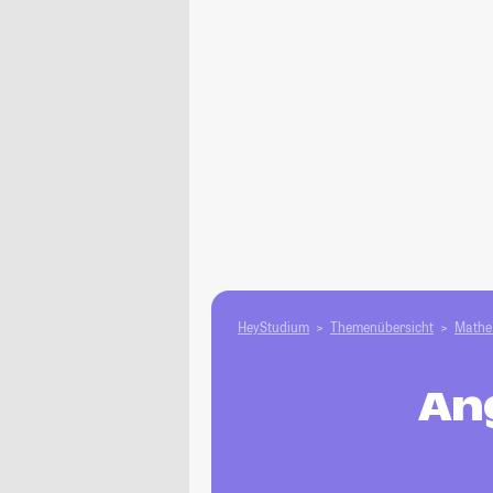
HeyStudium
Themenübersicht
Mathe 
An