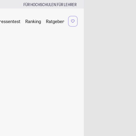
|
FÜR HOCHSCHULEN
FÜR LEHRER
ressentest
Ranking
Ratgeber