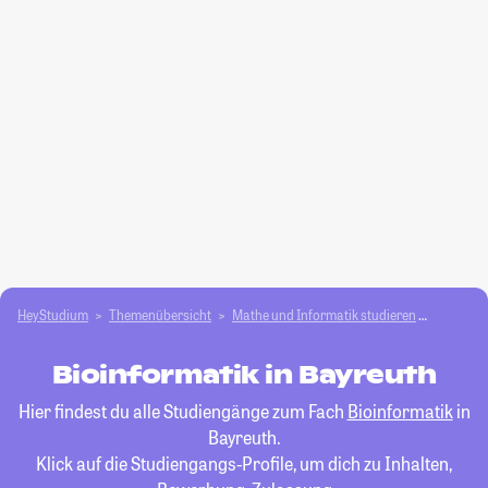
HeyStudium
Themenübersicht
Mathe und Informatik studieren
Bioinfor
Bioinformatik in Bayreuth
Hier findest du alle Studiengänge zum Fach
Bioinformatik
in
Bayreuth.
Klick auf die Studiengangs-Profile, um dich zu Inhalten,