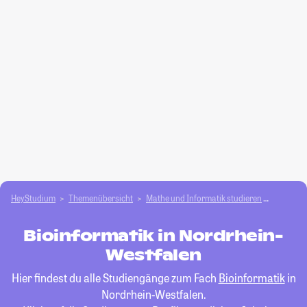
HeyStudium
Themenübersicht
Mathe und Informatik studieren
Bioinfor
Bioinformatik in Nordrhein-
Westfalen
Hier findest du alle Studiengänge zum Fach
Bioinformatik
in
Nordrhein-Westfalen.