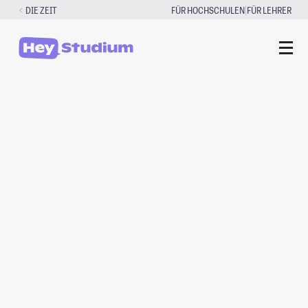
Zum
|
DIE ZEIT
FÜR HOCHSCHULEN
FÜR LEHRER
Inhalt
springen