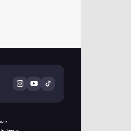
utz
 Tracking