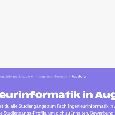
und Informatik studieren
Ingenieurinformatik
Augsburg
eurinformatik in A
est du alle Studiengänge zum Fach
Ingenieurinformatik
in
die Studiengangs-Profile, um dich zu Inhalten, Bewerbung