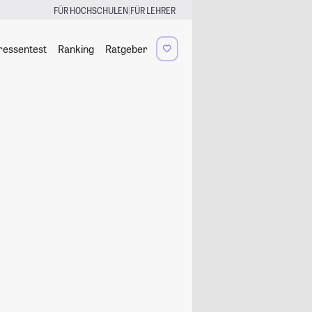
|
FÜR HOCHSCHULEN
FÜR LEHRER
ressentest
Ranking
Ratgeber