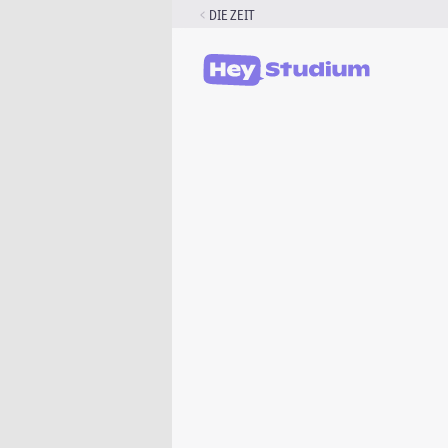
Zum
DIE ZEIT
Inhalt
springen