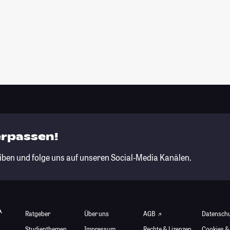
erpassen!
iben und folge uns auf unseren Social-Media Kanälen.
Ratgeber
Über uns
AGB
Datensch
Studienthemen
Impressum
Rechte & Lizenzen
Cookies &