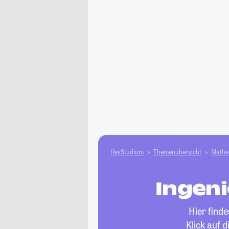
HeyStudium
Themenübersicht
Mathe 
Ingeni
Hier find
Klick auf 