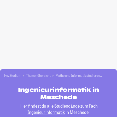
HeyStudium
Themenübersicht
Mathe und Informatik studieren
Ingenieu
Ingenieurinformatik in
Meschede
Hier findest du alle Studiengänge zum Fach
Ingenieurinformatik
in Meschede.