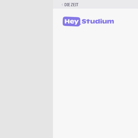
Zum
DIE ZEIT
Inhalt
springen