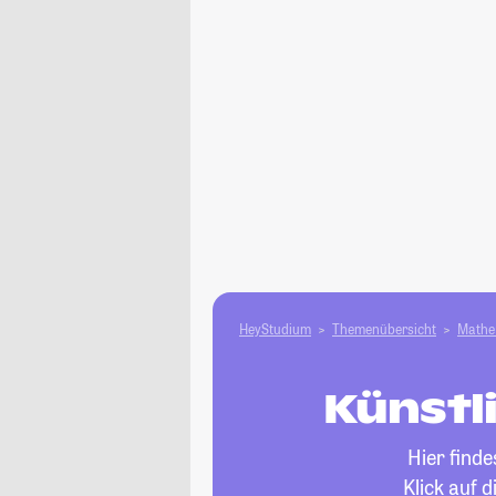
HeyStudium
Themenübersicht
Mathe 
Künstli
Hier find
Klick auf 