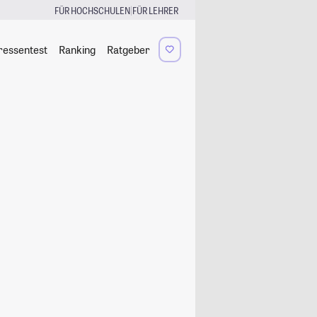
|
FÜR HOCHSCHULEN
FÜR LEHRER
ressentest
Ranking
Ratgeber