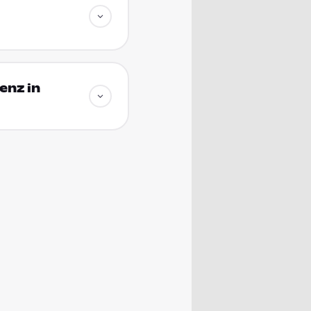
enz in