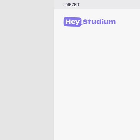
Zum
DIE ZEIT
Inhalt
springen