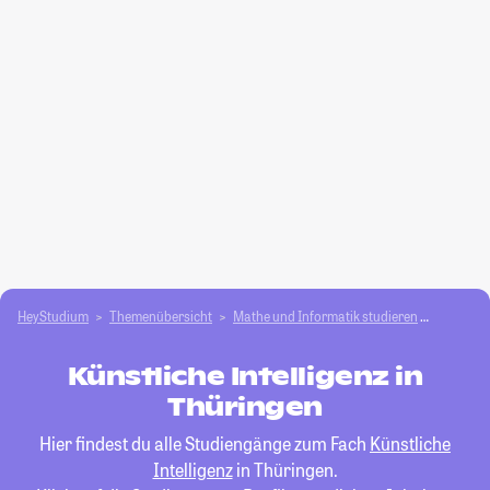
HeyStudium
Themenübersicht
Mathe und Informatik studieren
Künstlich
Künstliche Intelligenz in
Thüringen
Hier findest du alle Studiengänge zum Fach
Künstliche
Intelligenz
in Thüringen.