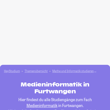
HeyStudium
Themenübersicht
Mathe und Informatik studieren
Medieni
Medieninformatik in
Furtwangen
Hier findest du alle Studiengänge zum Fach
Medieninformatik
in Furtwangen.