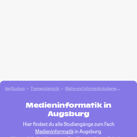
HeyStudium
Themenübersicht
Mathe und Informatik studieren
Medieni
Medieninformatik in
Augsburg
Hier findest du alle Studiengänge zum Fach
Medieninformatik
in Augsburg.