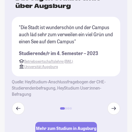
über Augsburg
"Die Stadt ist wunderschön und der Campus
"A
auch läd sehr zum verweilen ein viel Grün und
Di
einen See auf dem Campus"
Ma
un
Studierende/r im 4. Semester – 2023
gr
Betriebswirtschaftslehre (BWL)
St
Universität Augsburg
Ca
Vo
Quelle: HeyStudium-Anschlussfragebogen der CHE-
Me
Studierendenbefragung, HeyStudium User:innen-
Ca
Befragung
St
Mehr zum Studium in Augsburg