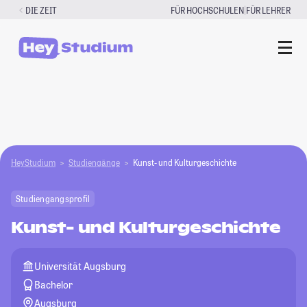
Zum
|
DIE ZEIT
FÜR HOCHSCHULEN
FÜR LEHRER
Inhalt
springen
HeyStudium
Studiengänge
Kunst- und Kulturgeschichte
Studiengangsprofil
Kunst- und Kulturgeschichte
Universität Augsburg
Bachelor
Augsburg