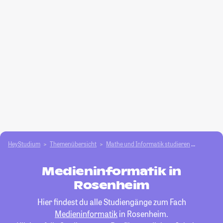
HeyStudium
Themenübersicht
Mathe und Informatik studieren
Medieni
Medieninformatik in
Rosenheim
Hier findest du alle Studiengänge zum Fach
Medieninformatik
in Rosenheim.