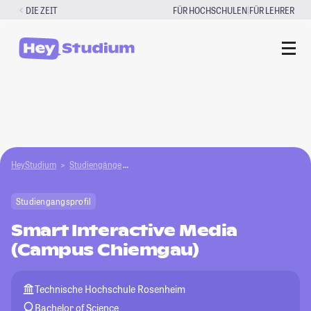
Zum
|
DIE ZEIT
FÜR HOCHSCHULEN
FÜR LEHRER
Inhalt
springen
HeyStudium
Studiengänge
Smart Interactive Media (Campus Chiemgau)
Studiengangsprofil
Smart Interactive Media
(Campus Chiemgau)
Technische Hochschule Rosenheim
Bachelor of Science