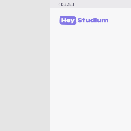
Zum
DIE ZEIT
Inhalt
springen