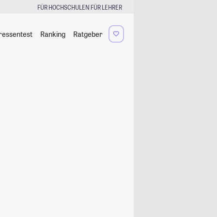
|
FÜR HOCHSCHULEN
FÜR LEHRER
ressentest
Ranking
Ratgeber