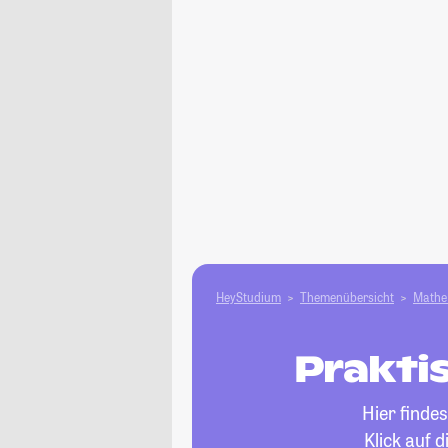
HeyStudium
Themenübersicht
Mathe 
Prakti
Hier finde
Klick auf 