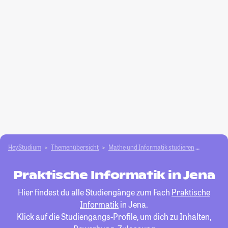
HeyStudium
Themenübersicht
Mathe und Informatik studieren
Praktisc
Praktische Informatik in Jena
Hier findest du alle Studiengänge zum Fach
Praktische
Informatik
in Jena.
Klick auf die Studiengangs-Profile, um dich zu Inhalten,