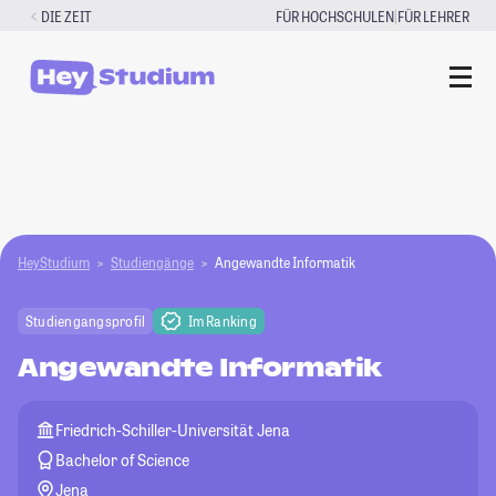
Zum
|
DIE ZEIT
FÜR HOCHSCHULEN
FÜR LEHRER
Inhalt
springen
HeyStudium
Studiengänge
Angewandte Informatik
Studiengangsprofil
Im Ranking
Angewandte Informatik
Friedrich-Schiller-Universität Jena
Bachelor of Science
Jena