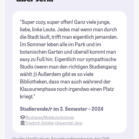
"Super cozy, super offen! Ganz viele junge,
"I
liebe, linke Leute. Jedes mal wenn man durch
ke
die Stadt läuft, trifft man eigentlich jemanden.
An
Im Sommer leben alle im Park und im
ve
botanischen Garten und überall kommt man
He
easy zu Fuß hin. Eigentlich nur sympathische
ma
Studis (wenn man den richtigen Studiengang
un
wählt ;)) Außerdem gibt es so viele
ge
Bibliotheken, dass man auch während der
is
Klausurenphase noch irgendwo einen Platz
St
kriegt."
Studierende/r im 3. Semester – 2024
Biochemie/Molekularbiologie
Friedrich-Schiller-Universität Jena
Quelle: HeyStudium-Anschlussfragebogen der CHE-