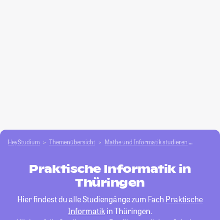
HeyStudium
Themenübersicht
Mathe und Informatik studieren
Praktisc
Praktische Informatik in
Thüringen
Hier findest du alle Studiengänge zum Fach
Praktische
Informatik
in Thüringen.