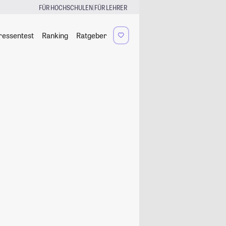
|
FÜR HOCHSCHULEN
FÜR LEHRER
ressentest
Ranking
Ratgeber