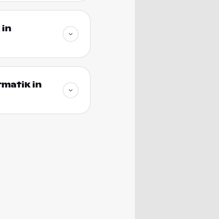
 in
rmatik in