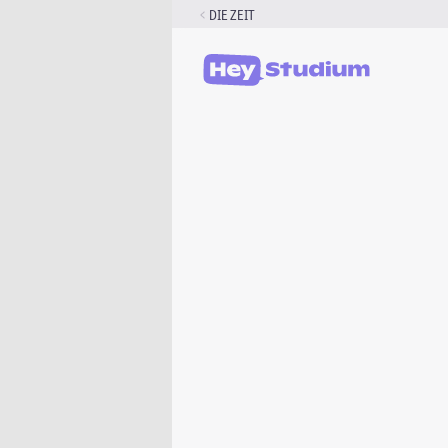
Zum
DIE ZEIT
Inhalt
springen