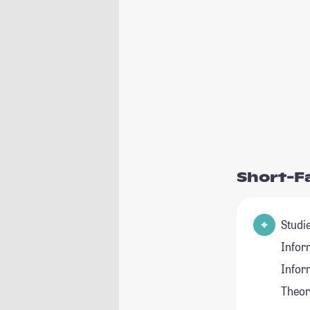
Short-F
Studienfel
Inform
Infor
Theor