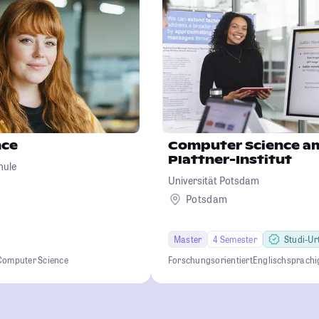
nce
Computer Science a
Plattner-Institut
hule
Universität Potsdam
Potsdam
Master
4 Semester
Studi-Urt
Computer Science
Forschungsorientiert
Englischsprachi