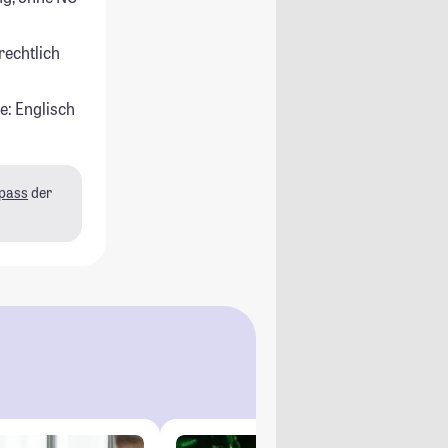
rechtlich
e: Englisch
pass
der