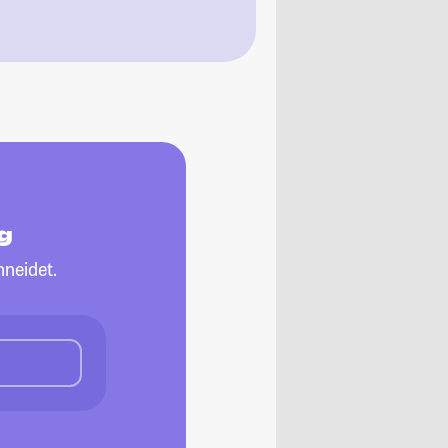
g
neidet.