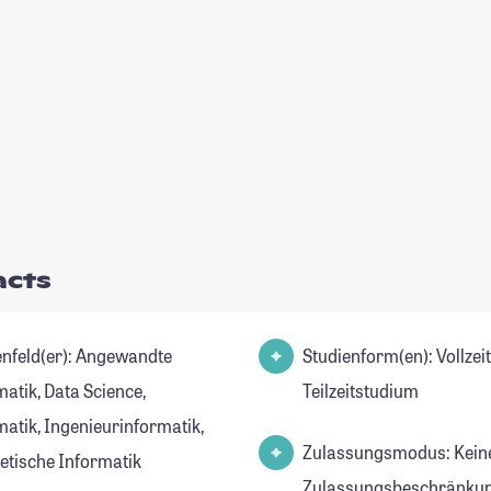
acts
d(er): Angewandte
Studienform(en): Vollzei
atik, Data Science,
Teilzeitstudium
matik, Ingenieurinformatik,
Zulassungsmodus: Kein
etische Informatik
Zulassungsbeschränkun