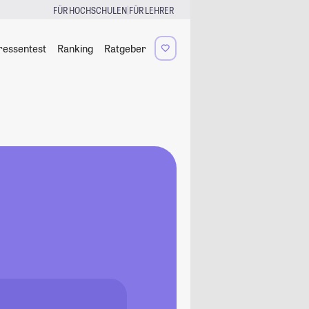
|
FÜR HOCHSCHULEN
FÜR LEHRER
ressentest
Ranking
Ratgeber