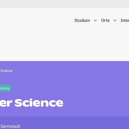
Studium
Orte
Inte
 Science
anking
r Science
t Darmstadt