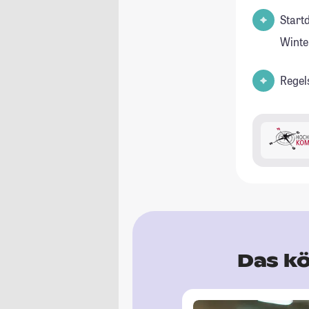
Start
Winte
Regel
Das kö