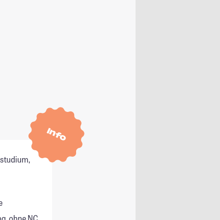
Info
tstudium,
e
g, ohne NC