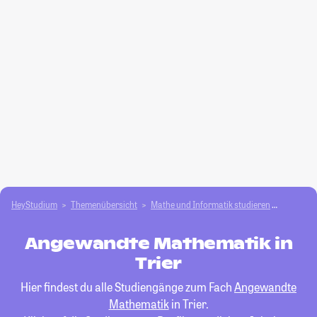
HeyStudium
Themenübersicht
Mathe und Informatik studieren
Angewan
Angewandte Mathematik in
Trier
Hier findest du alle Studiengänge zum Fach
Angewandte
Mathematik
in Trier.