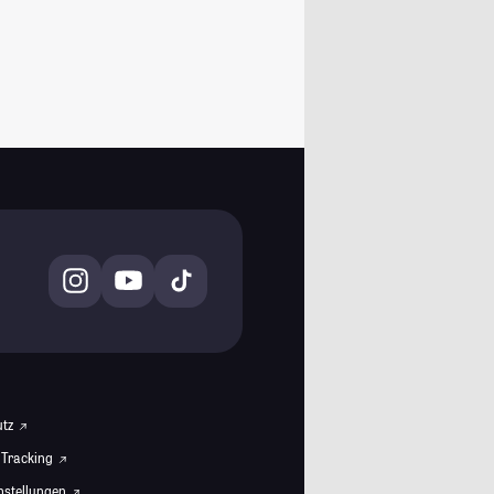
utz
 Tracking
instellungen