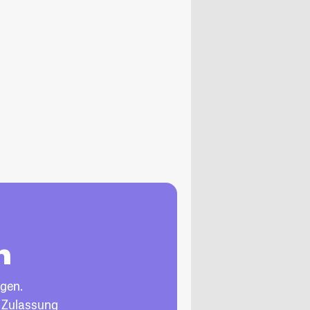
n
gen.
, Zulassung