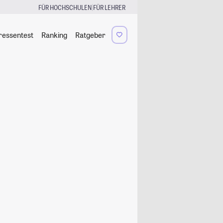
|
FÜR HOCHSCHULEN
FÜR LEHRER
ressentest
Ranking
Ratgeber