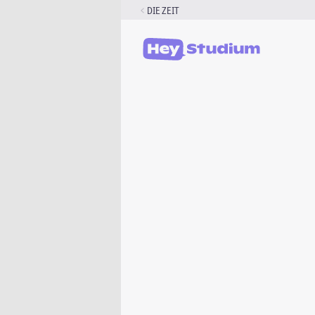
Zum
DIE ZEIT
Inhalt
springen