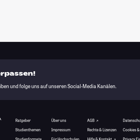
erpassen!
iben und folge uns auf unseren Social-Media Kanälen.
Ratgeber
Über uns
AGB
Datensch
Studienthemen
Impressum
Rechte & Lizenzen
Cookies &
Studienformate
Für Hochschulen
Hilfe & Kontakt
Privacy E