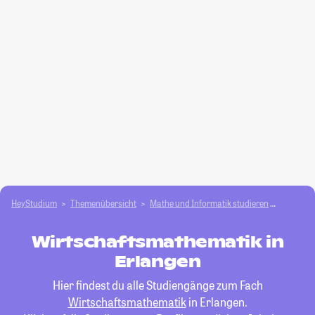
HeyStudium
Themenübersicht
Mathe und Informatik studieren
Wirtsch
Wirtschaftsmathematik in
Erlangen
Hier findest du alle Studiengänge zum Fach
Wirtschaftsmathematik
in Erlangen.