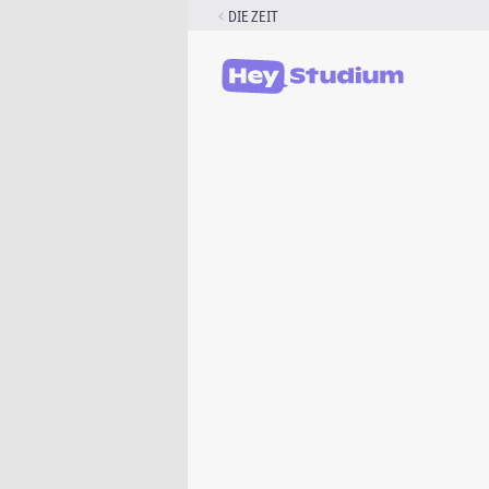
Zum
DIE ZEIT
Inhalt
springen