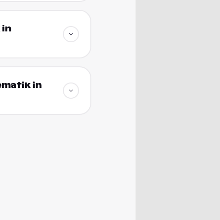
 in
matik in