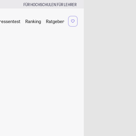
|
FÜR HOCHSCHULEN
FÜR LEHRER
ressentest
Ranking
Ratgeber