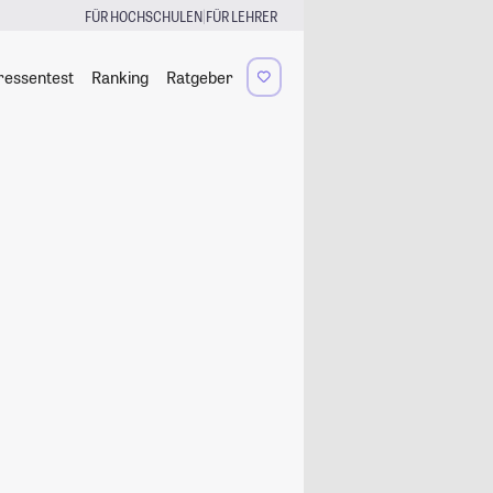
|
FÜR HOCHSCHULEN
FÜR LEHRER
ressentest
Ranking
Ratgeber