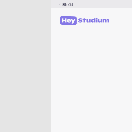
Zum
DIE ZEIT
Inhalt
springen