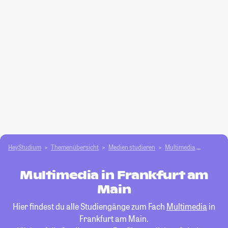
HeyStudium
Themenübersicht
Medien studieren
Multimedia
Frankfu
Multimedia in Frankfurt am
Main
Hier findest du alle Studiengänge zum Fach
Multimedia
in
Frankfurt am Main.