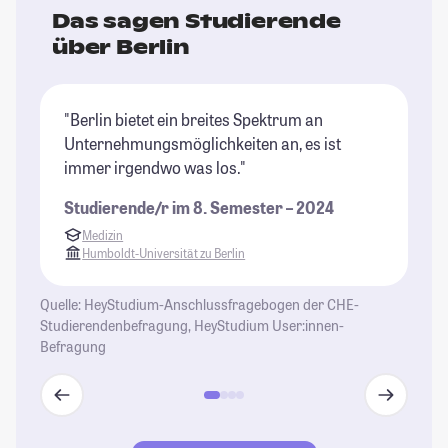
Das sagen Studierende
über Berlin
"Berlin bietet ein breites Spektrum an
"D
Unternehmungsmöglichkeiten an, es ist
in
immer irgendwo was los."
gi
Studierende/r im 8. Semester – 2024
St
Medizin
Humboldt-Universität zu Berlin
Quelle: HeyStudium-Anschlussfragebogen der CHE-
Studierendenbefragung, HeyStudium User:innen-
Befragung