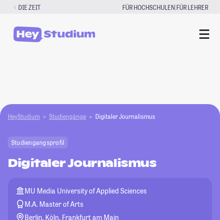
Zum
|
DIE ZEIT
FÜR HOCHSCHULEN
FÜR LEHRER
Inhalt
springen
HeyStudium
Studiengänge
Digitaler Journalismus
Studiengangsprofil
Digitaler Journalismus
MU Media University of Applied Sciences
M.A. Master of Arts
Berlin, Köln, Frankfurt am Main