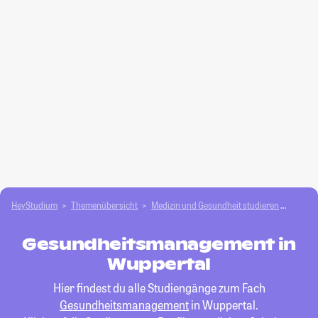
HeyStudium
Themenübersicht
Medizin und Gesundheit studieren
Gesun
Gesundheitsmanagement in
Wuppertal
Hier findest du alle Studiengänge zum Fach
Gesundheitsmanagement
in Wuppertal.