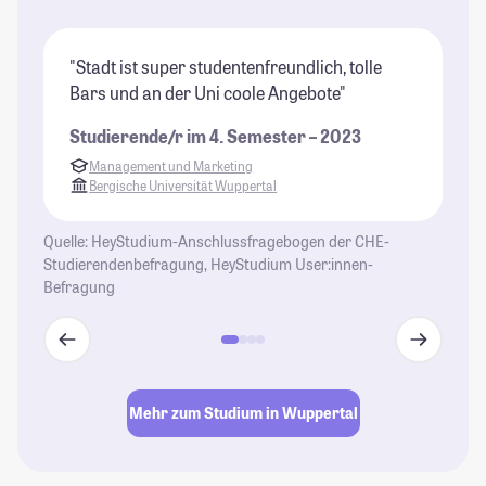
"Stadt ist super studentenfreundlich, tolle
"V
Bars und an der Uni coole Angebote"
Lu
un
Studierende/r im 4. Semester – 2023
St
Management und Marketing
Bergische Universität Wuppertal
Quelle: HeyStudium-Anschlussfragebogen der CHE-
Studierendenbefragung, HeyStudium User:innen-
Befragung
Mehr zum Studium in Wuppertal