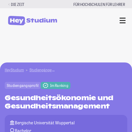
Zum
|
DIE ZEIT
FÜR HOCHSCHULEN
FÜR LEHRER
Inhalt
springen
HeyStudium
Studiengänge
Gesundheitsökonomie und Gesundheitsmanag
Studiengangsprofil
Im Ranking
Gesundheitsökonomie und
Gesundheitsmanagement
Bergische Universität Wuppertal
Bachelor