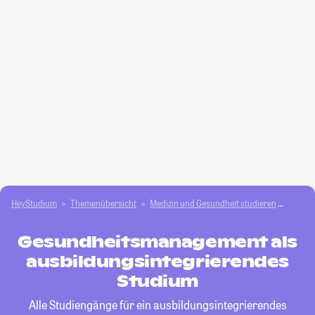
HeyStudium
Themenübersicht
Medizin und Gesundheit studieren
Gesun
Gesundheitsmanagement als
ausbildungsintegrierendes
Studium
Alle Studiengänge für ein ausbildungsintegrierendes