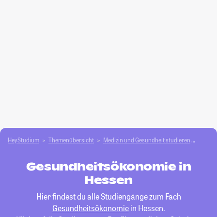
HeyStudium
Themenübersicht
Medizin und Gesundheit studieren
Gesun
Gesundheitsökonomie in
Hessen
Hier findest du alle Studiengänge zum Fach
Gesundheitsökonomie
in Hessen.